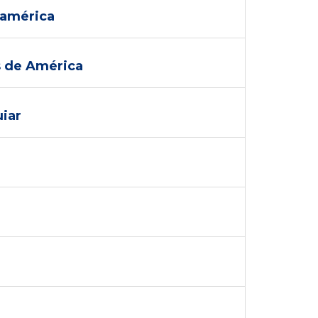
noamérica
os de América
uiar