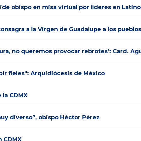
pide obispo en misa virtual por líderes en Lati
a consagra a la Virgen de Guadalupe a los puebl
ura, no queremos provocar rebrotes’: Card. Ag
bir fieles": Arquidiócesis de México
e la CDMX
uy diverso”, obispo Héctor Pérez
ón CDMX