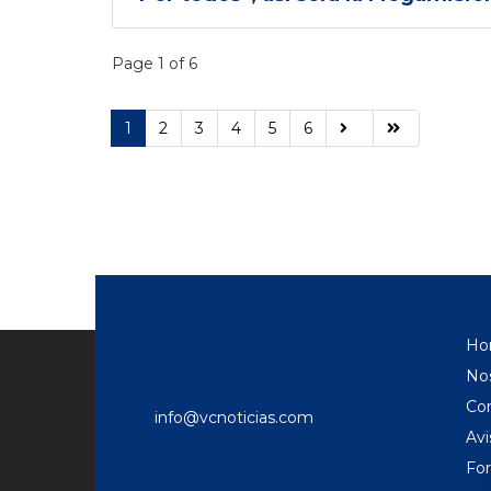
Page 1 of 6
1
2
3
4
5
6
Ho
No
Co
info@vcnoticias.com
Avi
Fo