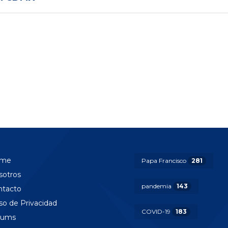
me
Papa Francisco
281
sotros
pandemia
143
ntacto
so de Privacidad
COVID-19
183
rums