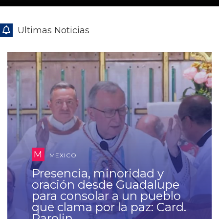
Ultimas Noticias
S
SANTA SEDE
Confirma el Vaticano el
anunciado viaje de León
XIV a Sudamérica:
Uruguay, Argentina y Perú