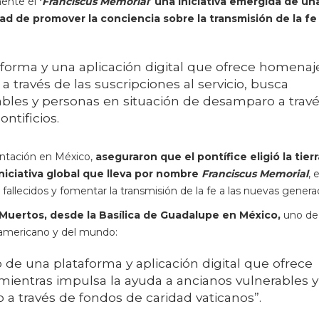
mente el
‘
Franciscus Memorial
’ una iniciativa emergida de un
ad de promover la conciencia sobre la transmisión de la fe
aforma y una aplicación digital que ofrece homenaj
a través de las suscripciones al servicio, busca
ables y personas en situación de desamparo a trav
ntificios.
entación en México,
aseguraron que el pontífice eligió la tierr
iniciativa global que lleva por nombre
Franciscus Memorial
, 
fallecidos y fomentar la transmisión de la fe a las nuevas genera
e Muertos, desde la Basílica de Guadalupe en México,
uno de 
e americano y del mundo:
 de una plataforma y aplicación digital que ofrece
mientras impulsa la ayuda a ancianos vulnerables y
a través de fondos de caridad vaticanos”.