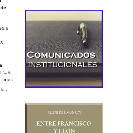
a
 de
es a
és
a
el cual
ciones.
los