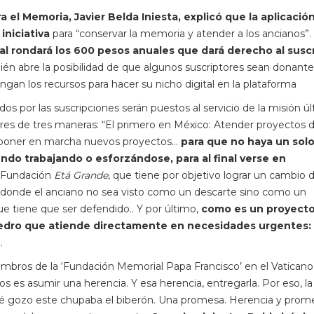
 el Memoria, Javier Belda Iniesta, explicó que la aplicació
iniciativa
para “conservar la memoria y atender a los ancianos”.
ital rondará los 600 pesos anuales que dará derecho al suscr
ién abre la posibilidad de que algunos suscriptores sean donant
ngan los recursos para hacer su nicho digital en la plataforma
s por las suscripciones serán puestos al servicio de la misión ú
res de tres maneras: “El primero en México: Atender proyectos 
 o poner en marcha nuevos proyectos…
para que no haya un sol
do trabajando o esforzándose, para al final verse en
a Fundación
Etá Grande
, que tiene por objetivo lograr un cambio 
ses donde el anciano no sea visto como un descarte sino como un
e tiene que ser defendido.. Y por último,
como es un proyecto
 Pedro que atiende directamente en necesidades urgentes:
.
iembros de la ‘Fundación Memorial Papa Francisco’ en el Vaticano 
s es asumir una herencia. Y esa herencia, entregarla. Por eso, la
ué gozo este chupaba el biberón. Una promesa. Herencia y prome