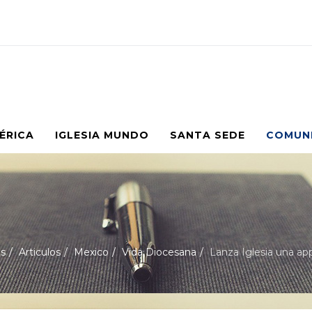
MÉRICA
IGLESIA MUNDO
SANTA SEDE
COMUN
s
Articulos
Mexico
Vida Diocesana
Lanza Iglesia una app 