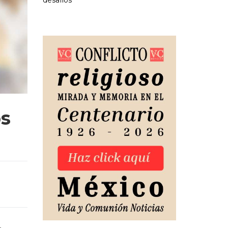
desafíos
os