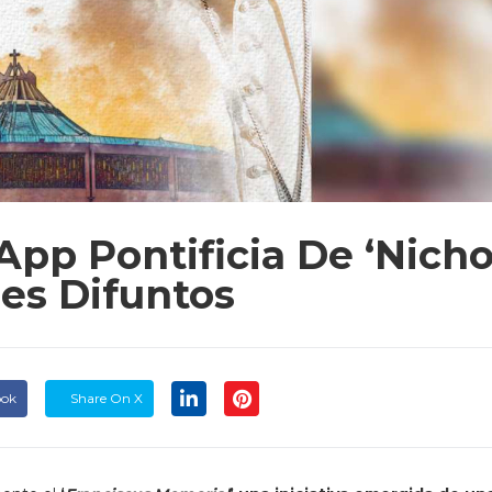
App Pontificia De ‘nich
les Difuntos
ook
Share On X