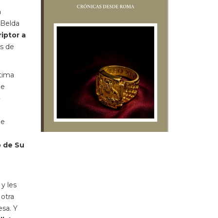
n
 Belda
iptor a
es de
ltima
de
o
de
 de Su
y les
 otra
sa. Y