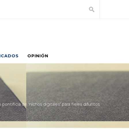
ICADOS
OPINIÓN
pontificia de ‘nichos digitales’ para fieles difuntos