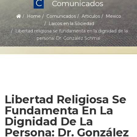
C
Comunicados
Home
Comunicados
Articulos
Mexico
Laicos en la Sociedad
Libertad religiosa se fundamenta en la dignidad de la
persona: Dr. González Schmal
Libertad Religiosa Se
Fundamenta En La
Dignidad De La
Persona: Dr. González