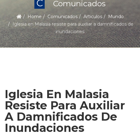
C
Comunicados
Home
Comunicados
Articulos
Mundo
Iglesia en Malasia resiste para auxiliar a damnificados de
inundaciones
Iglesia En Malasia
Resiste Para Auxiliar
A Damnificados De
Inundaciones