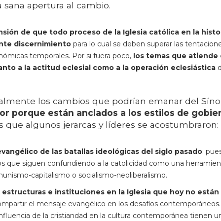
a sana apertura al cambio.
ión de que todo proceso de la Iglesia católica en la histo
nte discernimiento
para lo cual se deben superar las tentacion
onómicas temporales. Por si fuera poco,
los temas que atiende 
to a la actitud eclesial como a la operación eclesiástica
d
realmente los cambios que podrían emanar del Sín
or porque están anclados a los estilos de gobie
as que algunos jerarcas y líderes se acostumbraron:
evangélico de las batallas ideológicas del siglo pasado
; pue
os que siguen confundiendo a la catolicidad como una herramien
omunismo-capitalismo o socialismo-neoliberalismo.
estructuras e instituciones en la Iglesia que hoy no están
mpartir el mensaje evangélico en los desafíos contemporáneos.
e influencia de la cristiandad en la cultura contemporánea tienen u