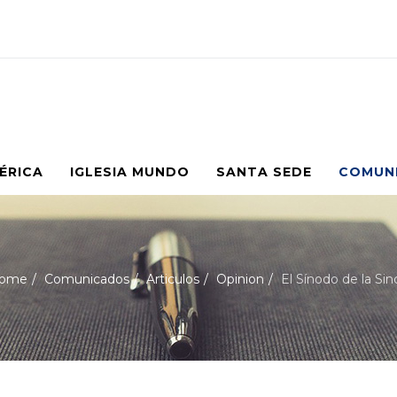
MÉRICA
IGLESIA MUNDO
SANTA SEDE
COMUN
ome
Comunicados
Articulos
Opinion
El Sínodo de la Si