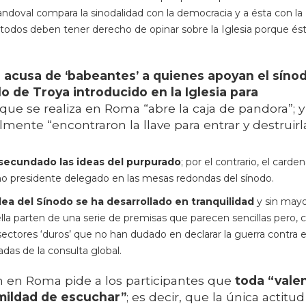
andoval compara la sinodalidad con la democracia y a ésta con la
 todos deben tener derecho de opinar sobre la Iglesia porque és
l acusa de ‘babeantes’ a quienes apoyan el síno
lo de Troya introducido en la Iglesia para
que se realiza en Roma “abre la caja de pandora”; y
lmente “encontraron la llave para entrar y destruirla
secundado las ideas del purpurado
; por el contrario, el carden
mo presidente delegado en las mesas redondas del sínodo.
lea del Sínodo se ha desarrollado en tranquilidad
y sin may
lla parten de una serie de premisas que parecen sencillas pero,
ctores ‘duros’ que no han dudado en declarar la guerra contra e
das de la consulta global.
n en Roma pide a los participantes que
toda “valen
umildad de escuchar”
; es decir, que la única actitud