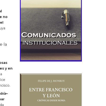
al
e no
el
cuya
e la
osas
es y en
la
fice
ncisco.
ubia
–
nar
oda