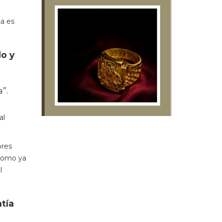
ta es
do y
”.
al
ores
 como ya
l
tía