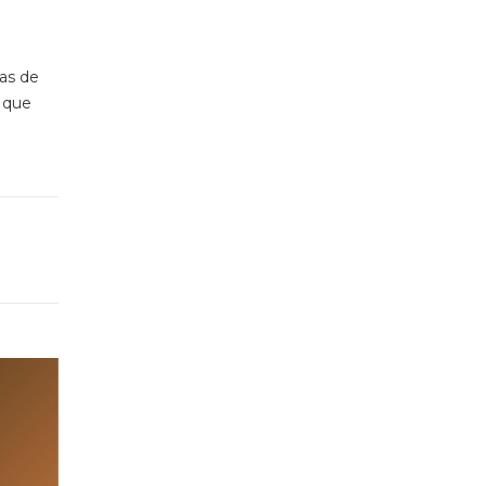
ías de
o que