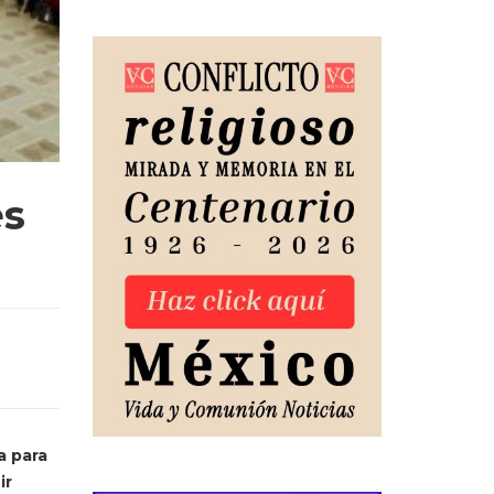
es
a para
ir