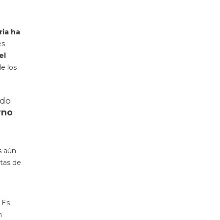
ria ha
es
el
e los
odo
rno
s aún
tas de
 Es
n