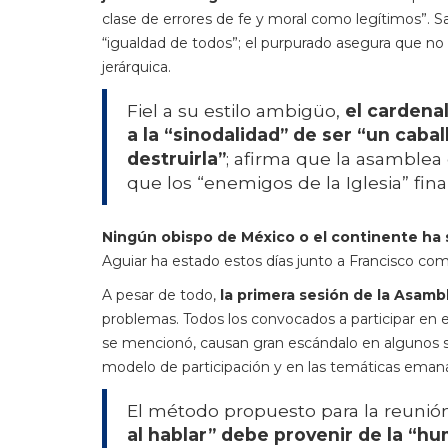
clase de errores de fe y moral como legítimos”. S
“igualdad de todos”; el purpurado asegura que no
jerárquica.
Fiel a su estilo ambigüo,
el cardena
a la “sinodalidad” de ser “un cabal
destruirla”
; afirma que la asamblea 
que los “enemigos de la Iglesia” fina
Ningún obispo de México o el continente ha 
Aguiar ha estado estos días junto a Francisco co
A pesar de todo,
la primera sesión de la Asamb
problemas. Todos los convocados a participar en e
se mencionó, causan gran escándalo en algunos se
modelo de participación y en las temáticas emana
El método propuesto para la reunió
al hablar” debe provenir de la “h