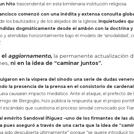
un hito
trascendental en esta bimilenaria institución religiosa.
rancisco comenzó con una inédita y extensa consulta glob
 los bautizados y de los alejados de la Iglesia;
inquietudes qu
ondidas dogmáticamente desde el ambón con la doctrina y 
go y atendidas horizontalmente bajo el modelo de ‘sinodalidad’, 
.
 el
aggiornamento,
la permanente actualización d
ones,
ni en la idea de “caminar juntos”.
vulgaron en la víspera del sínodo una serie de dudas venen
o la presencia de la prensa en el consistorio de cardenal
ubia
causaran impacto mediático. Ante el ataque, el prefecto de 
migo de Bergoglio, hizo pública la respuesta que el propio pontí
l escándalo que cuestiona el proceso sinodal convocado por Fra
al emérito Sandoval Íñiguez –uno de los firmantes de las
d
a pues aseguró a través de una carta que la idea de “cami
a sido descubierta últimamente” porque “se quiere introducir t