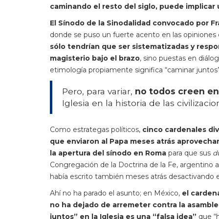
caminando el resto del siglo, puede implicar 
El Sínodo de la Sinodalidad convocado por F
donde se puso un fuerte acento en las opiniones de
sólo tendrían que ser sistematizadas y resp
magisterio bajo el brazo
, sino puestas en diálo
etimología propiamente significa “caminar juntos”
Pero, para variar,
no todos creen en
Iglesia en la historia de las civilizaci
Como estrategas políticos,
cinco cardenales di
que enviaron al Papa meses atrás aprovechand
la apertura del sínodo en Roma
para que sus
d
Congregación de la Doctrina de la Fe, argentino a
había escrito también meses atrás desactivando e
Ahí no ha parado el asunto; en México,
el carden
no ha dejado de arremeter contra la asamble
juntos” en la Iglesia es una “falsa idea”
que “h