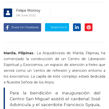
Felipe Monroy
08 June 2022
Share On Facebook
Share On X
Manila, Filipinas
.-
La Arquidiócesis de Manila, Filipinas, ha
comenzado la construcción de un Centro de Liberación
Espiritual y Exorcismos, un espacio de atención a fieles que
servirá como un 'centro de reflexión y atención entorno a
los exorcismos. La capilla de este complejo estará dedicada
a N
uestra
Se
ñora
d
e l
os Anjos.
Para la bendición e inauguración del
Centro San Miguel asistió el cardenal José
Advincula y el sacerdote
Francisco Syquia,