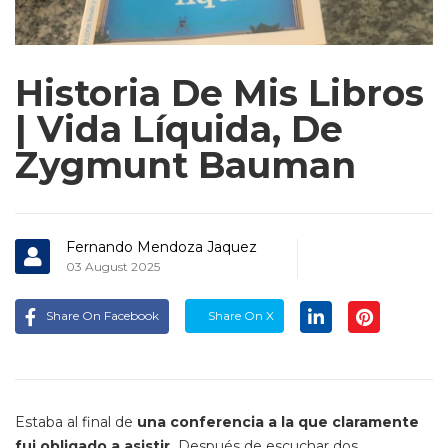
Historia De Mis Libros
| Vida Líquida, De
Zygmunt Bauman
Fernando Mendoza Jaquez
03 August 2025
Share On Facebook
Share On X
Estaba al final de
una conferencia a la que claramente
fui obligado a asistir.
Después de escuchar dos