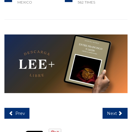
MEXICO
562 TIMES
Prev
Next