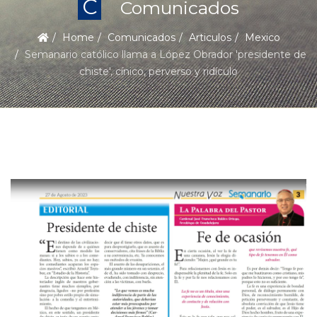
C
Comunicados
Home
Comunicados
Articulos
Mexico
Semanario católico llama a López Obrador 'presidente de
chiste', cínico, perverso y ridículo