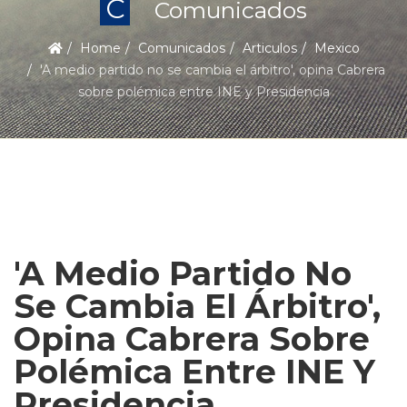
C
Comunicados
Home
Comunicados
Articulos
Mexico
'A medio partido no se cambia el árbitro', opina Cabrera
sobre polémica entre INE y Presidencia
'A Medio Partido No
Se Cambia El Árbitro',
Opina Cabrera Sobre
Polémica Entre INE Y
Presidencia