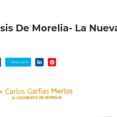
sis De Morelia- La Nuev
Share On X