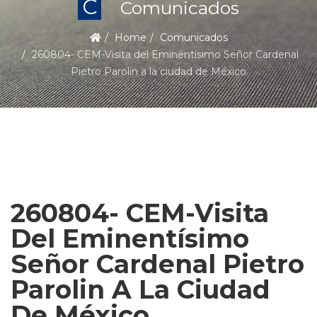
C
Comunicados
Home
Comunicados
260804- CEM-Visita del Eminentísimo Señor Cardenal
Pietro Parolin a la ciudad de México
260804- CEM-Visita
Del Eminentísimo
Señor Cardenal Pietro
Parolin A La Ciudad
De México