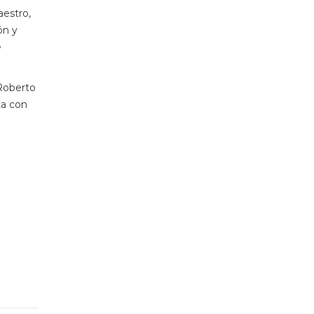
estro,
ón y
e
Roberto
ta con