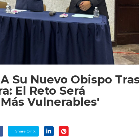
 A Su Nuevo Obispo Tra
a: El Reto Será
Más Vulnerables'
Share On X