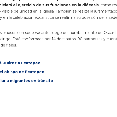
iniciará el ejercicio de sus funciones en la diócesis
, como ma
visible de unidad en la iglesia. También se realiza la juramentaci
y en la celebración eucarística se reafirma su posesión de la sed
iez meses con sede vacante, luego del nombramiento de Oscar 
ngo. Está conformada por 14 decanatos, 90 parroquias y cuen
de fieles.
d. Juárez a Ecatepec
l obispo de Ecatepec
iar a migrantes en tránsito