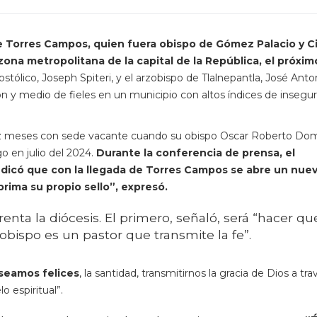
 Torres Campos, quien fuera obispo de Gómez Palacio y C
 zona metropolitana de la capital de la República, el próxim
tólico, Joseph Spiteri, y el arzobispo de Tlalnepantla, José Anto
n y medio de fieles en un municipio con altos índices de insegur
ez meses con sede vacante cuando su obispo Oscar Roberto Do
o en julio del 2024.
Durante la conferencia de prensa, el
 indicó que con la llegada de Torres Campos se abre un nue
rima su propio sello”, expresó.
nta la diócesis. El primero, señaló, será “hacer qu
o obispo es un pastor que transmite la fe”.
seamos felices
, la santidad, transmitirnos la gracia de Dios a tr
o espiritual”.