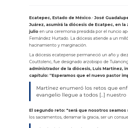
Ecatepec, Estado de México
.-
José Guadalupe
Juárez, asumirá la diócesis de Ecatpec, en la
julio
en una ceremonia presidida por el nuncio apos
Fernández Hurtado. La diócesis atiende a un milló
hacinamiento y marginación.
La diócesis ecatepense permaneció un año y di
Couttolenc, fue designado arzobispo de Tulancing
administrador de la diócesis, Luis Martínez,
capítulo: “Esperamos que el nuevo pastor imp
Martínez enumeró los retos que enfre
evangelio llegue a todos [...] nuestr
El segundo reto: "será que nosotros seamos 
los sacramentos, derramar la gracia, ser un consuel