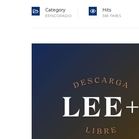
Category
Hits
EPISCOPADO
369 TIMES