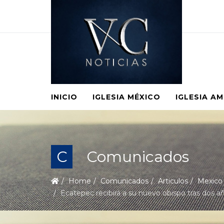
INICIO
IGLESIA MÉXICO
IGLESIA A
C
Comunicados
Home
Comunicados
Articulos
Mexico
Ecatepec recibirá a su nuevo obispo tras dos añ