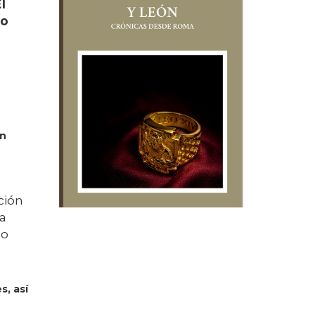
l
so
un
ción
la
mo
s, así