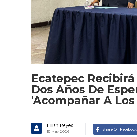
Ecatepec Recibirá
Dos Años De Esper
'acompañar A Los 
Lillián Reyes
Share On Facebook
18 May 2026