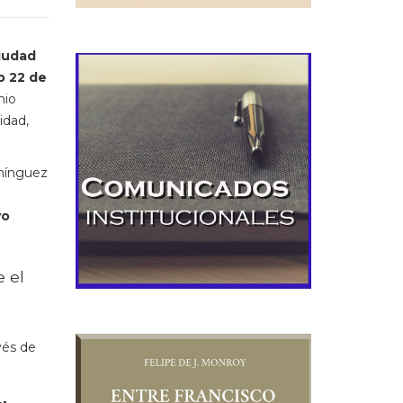
iudad
o 22 de
nio
idad,
mínguez
vo
e el
avés de