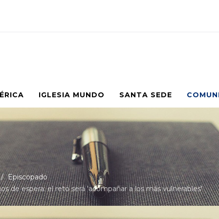
MÉRICA
IGLESIA MUNDO
SANTA SEDE
COMUN
Episcopado
os de espera: el reto será 'acompañar a los más vulnerables'