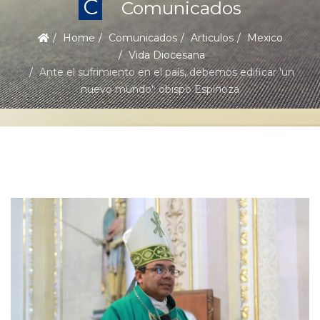
C
Comunicados
Home
Comunicados
Articulos
Mexico
Vida Diocesana
Ante el sufrimiento en el país, debemos edificar 'un
nuevo mundo': obispo Espinoza