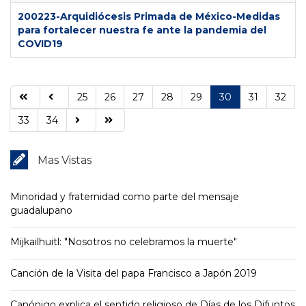
200223-Arquidiócesis Primada de México-Medidas
para fortalecer nuestra fe ante la pandemia del
COVID19
25
26
27
28
29
30
31
32
33
34
Mas Vistas
Minoridad y fraternidad como parte del mensaje
guadalupano
Mijkailhuitl: "Nosotros no celebramos la muerte"
Canción de la Visita del papa Francisco a Japón 2019
Canónigo explica el sentido religioso de Días de los Difuntos