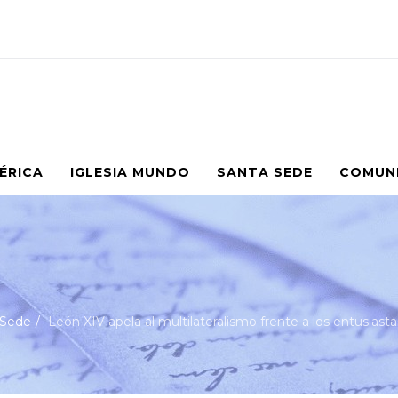
MÉRICA
IGLESIA MUNDO
SANTA SEDE
COMUN
 Sede
León XIV apela al multilateralismo frente a los entusiasta