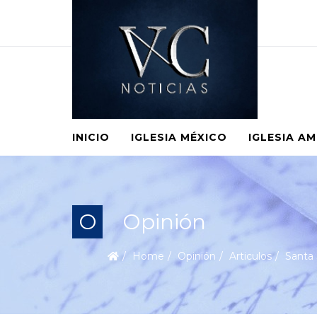
INICIO
IGLESIA MÉXICO
IGLESIA A
O
Opinión
Home
Opinión
Articulos
Santa