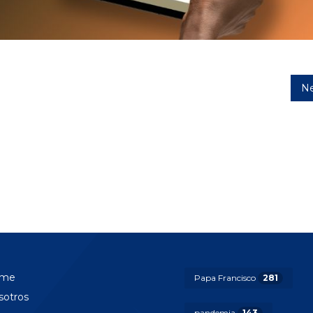
Ne
me
Papa Francisco
281
sotros
pandemia
143