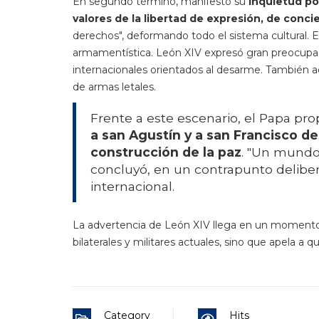
En segundo término, manifestó su
inquietud po
valores de la libertad de expresión, de concie
derechos", deformando todo el sistema cultural. El t
armamentística. León XIV expresó gran preocupació
internacionales orientados al desarme. También advi
de armas letales.
Frente a este escenario, el Papa pr
a san Agustín y a san Francisco de
construcción de la paz
. "Un mundo 
concluyó, en un contrapunto deliber
internacional.
La advertencia de León XIV llega en un momento de
bilaterales y militares actuales, sino que apela a 
Category
Hits