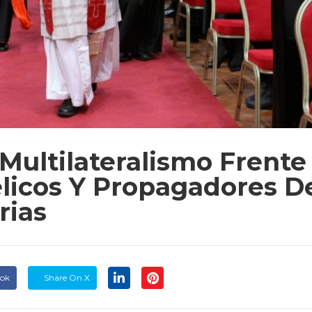
Multilateralismo Frente
élicos Y Propagadores D
rias
ook
Share On X