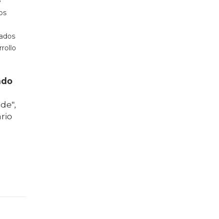
e
os
tados
rollo
ndo
a
de",
rio