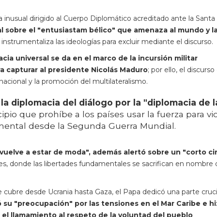
a inusual dirigido al Cuerpo Diplomático acreditado ante la Santa
al sobre el "entusiastam bélico" que amenaza al mundo y l
instrumentaliza las ideologías para excluir mediante el discurso.
cia universal se da en el marco de la incursión militar
a capturar al presidente Nicolás Maduro
; por ello, el discurso
acional y la promoción del multilateralismo.
la diplomacia del diálogo por la "diplomacia de l
ncipio que prohíbe a los países usar la fuerza para vi
amental desde la Segunda Guerra Mundial.
vuelve a estar de moda", además alertó sobre un "corto ci
es, donde las libertades fundamentales se sacrifican en nombre 
 cubre desde Ucrania hasta Gaza, el Papa dedicó una parte cruci
 su "preocupación" por las tensiones en el Mar Caribe e h
el llamamiento al respeto de la voluntad del pueblo