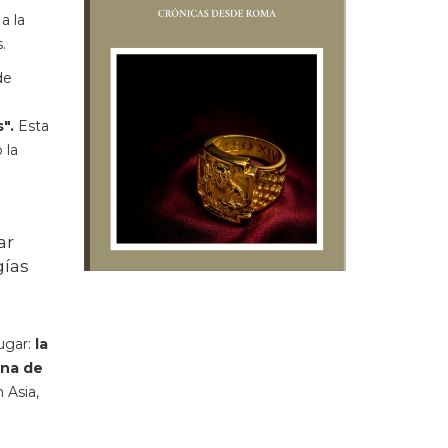
a la
.
de
".
Esta
 la
ar
gías
lugar:
la
una de
 Asia,