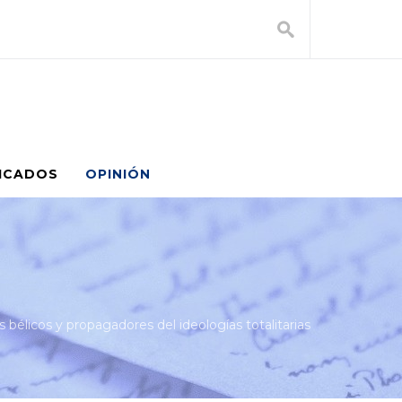
ICADOS
OPINIÓN
s bélicos y propagadores del ideologías totalitarias