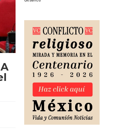
desafíos
 A
el