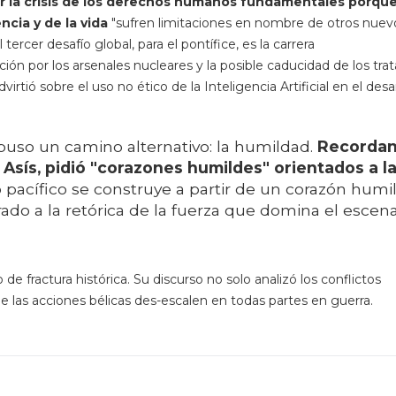
r la crisis de los derechos humanos fundamentales porqu
ncia y de la vida
"sufren limitaciones en nombre de otros nuev
ercer desafío global, para el pontífice, es la carrera
n por los arsenales nucleares y la posible caducidad de los tra
rtió sobre el uso no ético de la Inteligencia Artificial en el desar
opuso un camino alternativo: la humildad.
Recorda
 Asís, pidió "corazones humildes" orientados a l
pacífico se construye a partir de un corazón humil
ado a la retórica de la fuerza que domina el escena
 fractura histórica. Su discurso no solo analizó los conflictos
que las acciones bélicas des-escalen en todas partes en guerra.