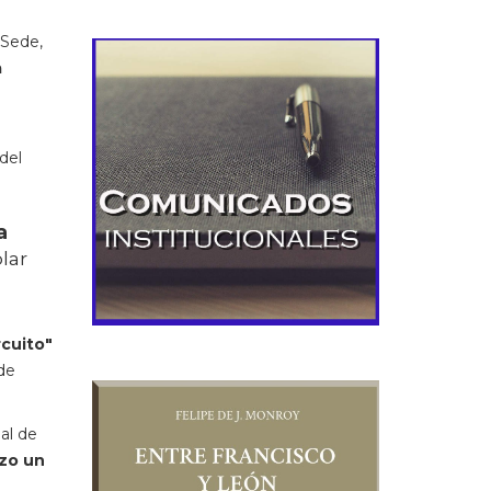
 Sede,
a
 del
a
olar
rcuito"
de
al de
izo un