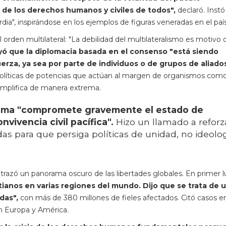
de los derechos humanos y civiles de todos",
declaró. Instó 
dia", inspirándose en los ejemplos de figuras veneradas en el país
el orden multilateral: "La debilidad del multilateralismo es motivo 
yó que la diplomacia basada en el consenso "está siendo
erza, ya sea por parte de individuos o de grupos de aliados
 políticas de potencias que actúan al margen de organismos como
emplifica de manera extrema.
digma "compromete gravemente el estado de
vivencia civil pacífica".
Hizo un llamado a reforz
as para que persiga políticas de unidad, no ideolo
 trazó un panorama oscuro de las libertades globales. En primer 
tianos en varias regiones del mundo. Dijo que se trata de 
das",
con más de 380 millones de fieles afectados. Citó casos en
en Europa y América.