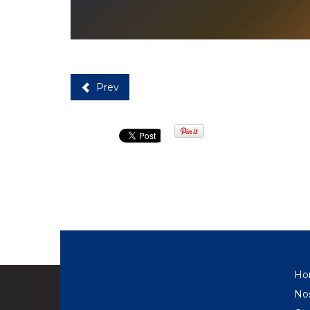
Prev
Ho
No