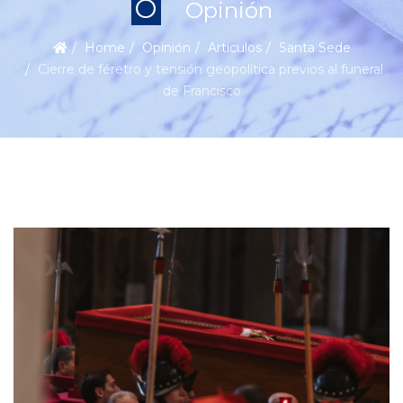
O
Opinión
Home
Opinión
Articulos
Santa Sede
Cierre de féretro y tensión geopolítica previos al funeral
de Francisco