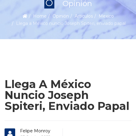
O
Opinión
Home
Opinión
Articulos
Mexico
Llega a México nuncio Joseph Spiteri, enviado papal
Llega A México
Nuncio Joseph
Spiteri, Enviado Papal
Felipe Monroy