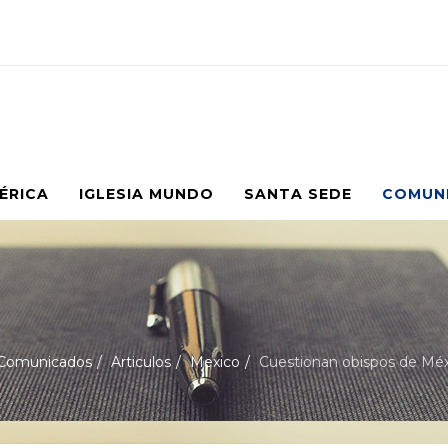
MÉRICA
IGLESIA MUNDO
SANTA SEDE
COMUN
Comunicados
Articulos
Mexico
Cuestionan obispos de Méxi