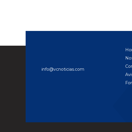
Ho
No
Co
info@vcnoticias.com
Avi
Fo