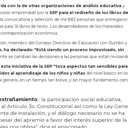
a con la de otras organizaciones de análisis educativa
y
roceso emprendido por la
SEP para el rediseño de los libros d
 convocatoria y selección de mil 882 personas que entregaron 
s para 16 libros de texto. Los desarrolladores de los materiales
a contraprestación económica.
ación, miembro del Consejo Directivo de Educación con Rumbo y
o, ha declarado: "Está siendo un proceso improvisado, sin
e se cambian las decisiones a las personas que están revisand
 esta iniciativa de la SEP "toca aspectos tan sensibles par
dos al aprendizaje de los niños y niñas
del nivel básico en lo
sui generis, en un tiempo tan breve, y sin mayor fundamento cient
extrañamiento
... la participación social educativa,
 al Artículo 3o. Constitucional así como la Ley Gene
te de instalación, y el diálogo necesario no se ha
pesar del apremio a favor del interés superior de la
les nos obliga", dice el episcopado.