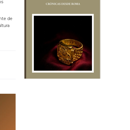
os
nte de
ltura