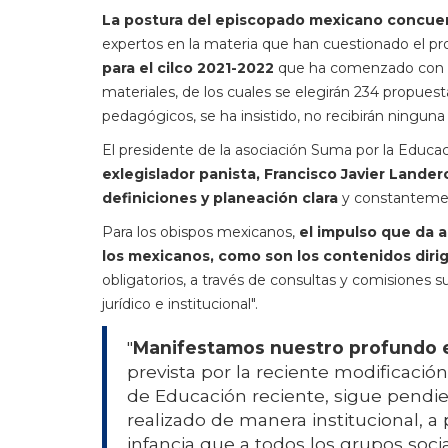
La postura del episcopado mexicano concuerd
expertos en la materia que han cuestionado el p
para el cilco 2021-2022
que ha comenzado con la
materiales, de los cuales se elegirán 234 propuesta
pedagógicos, se ha insistido, no recibirán ningun
El presidente de la asociación Suma por la Educ
exlegislador panista, Francisco Javier Lander
definiciones y planeación clara
y constantement
Para los obispos mexicanos,
el impulso que da a
los mexicanos, como son los contenidos dirigi
obligatorios, a través de consultas y comisiones 
jurídico e institucional".
"
Manifestamos nuestro profundo 
prevista por la reciente modificación
de Educación reciente, sigue pendien
realizado de manera institucional, a 
infancia que a todos los grupos socia