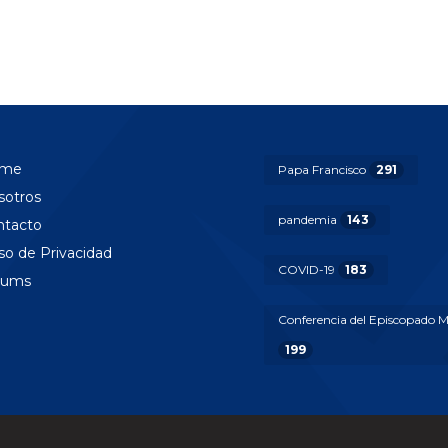
me
Papa Francisco
291
sotros
pandemia
143
ntacto
so de Privacidad
COVID-19
183
rums
Conferencia del Episcopado 
199