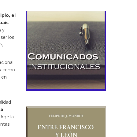
ipio, el
país
s y
ser los
é,
acional
s
como
, en
alidad
la
 Urge la
intas