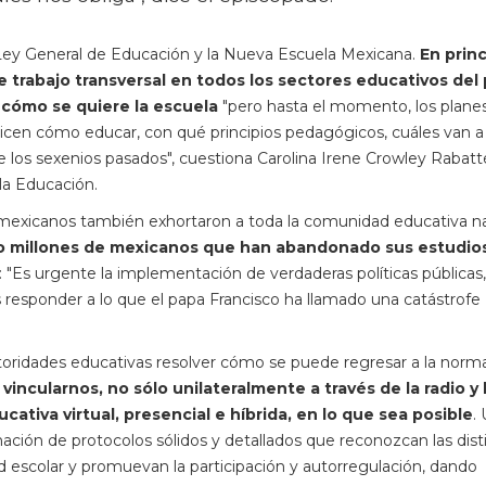
a Ley General de Educación y la Nueva Escuela Mexicana.
En princ
trabajo transversal en todos los sectores educativos del 
n cómo se quiere la escuela
"pero hasta el momento, los plane
icen cómo educar, con qué principios pedagógicos, cuáles van a 
 los sexenios pasados", cuestiona Carolina Irene Crowley Rabatt
 la Educación.
os mexicanos también exhortaron a toda la comunidad educativa n
co millones de mexicanos que han abandonado sus estudio
 "Es urgente la implementación de verdaderas políticas públicas
 responder a lo que el papa Francisco ha llamado una catástrofe
autoridades educativas resolver cómo se puede regresar a la norm
ncularnos, no sólo unilateralmente a través de la radio y 
cativa virtual, presencial e híbrida, en lo que sea posible
.
ación de protocolos sólidos y detallados que reconozcan las dist
d escolar y promuevan la participación y autorregulación, dando