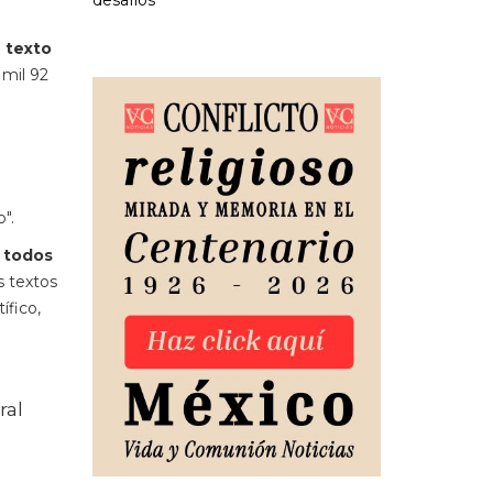
desafíos
e texto
mil 92
o".
a todos
s textos
ífico,
ral