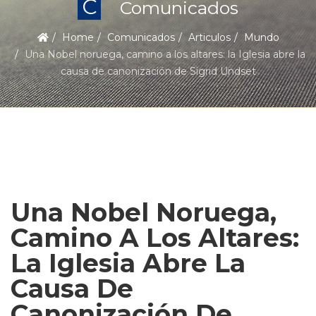
C
Comunicados
Home
Comunicados
Articulos
Mundo
Una Nobel noruega, camino a los altares: la Iglesia abre la
causa de canonización de Sigrid Undset
Una Nobel Noruega,
Camino A Los Altares:
La Iglesia Abre La
Causa De
Canonización De