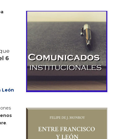
pa
 que
el 6
a León
ciones
uenos
bre
.