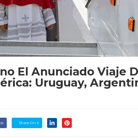
ano El Anunciado Viaje 
rica: Uruguay, Argenti
ok
Share On X