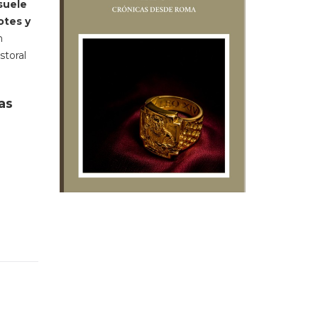
suele
otes y
n
storal
as