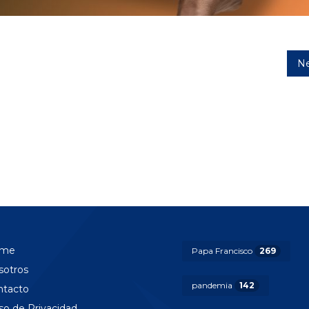
Ne
me
Papa Francisco
269
sotros
pandemia
142
ntacto
so de Privacidad