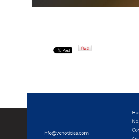
Ho
No
Co
info@vcnoticias.com
Avi