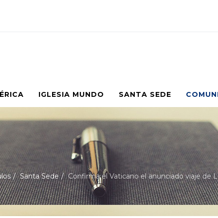
MÉRICA
IGLESIA MUNDO
SANTA SEDE
COMUN
ulos
Santa Sede
Confirma el Vaticano el anunciado viaje de