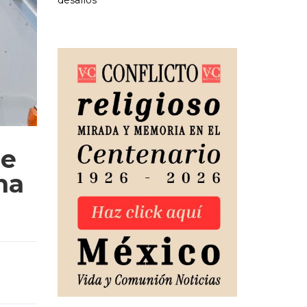
desafíos
De
na