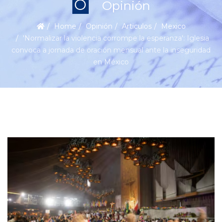
O
Opinión
Home
Opinión
Articulos
Mexico
'Normalizar la violencia corrompe la esperanza': Iglesia
convoca a jornada de oración mensual ante la inseguridad
en México