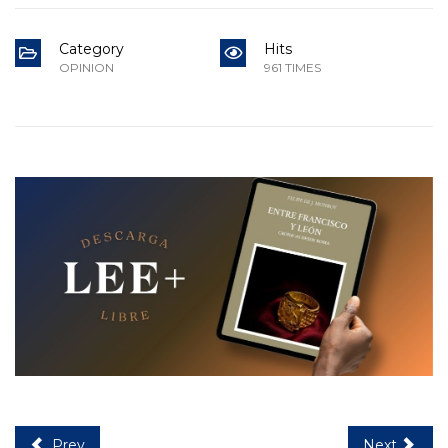
Category
Hits
OPINION
961 TIMES
Prev
Next