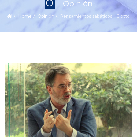
O
Opinión
Home
Opinión
Pensamientos sabáticos | Giotto