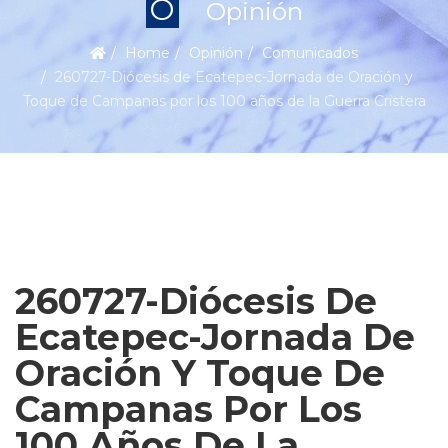
O
Opinión
Home
Opinión
Comunicados
260727-Diócesis de Ecatepec-Jornada de Oración y
Toque de Campanas por los 100 años de la Guerra Cristera
260727-Diócesis De
Ecatepec-Jornada De
Oración Y Toque De
Campanas Por Los
100 Años De La