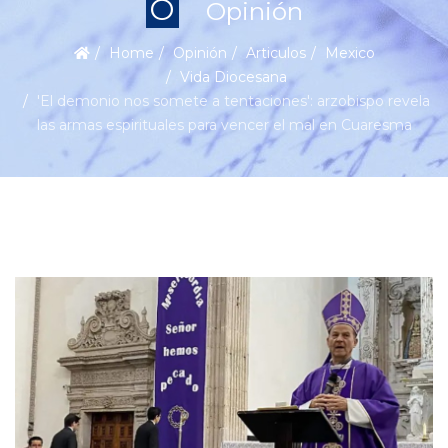
O
Opinión
Home
Opinión
Articulos
Mexico
Vida Diocesana
'El demonio nos somete a tentaciones': arzobispo revela
las armas espirituales para vencer el mal en Cuaresma