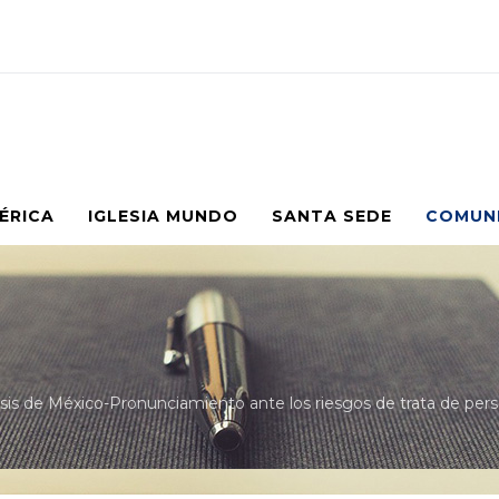
MÉRICA
IGLESIA MUNDO
SANTA SEDE
COMUN
sis de México-Pronunciamiento ante los riesgos de trata de pers