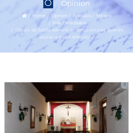
O
Opinión
Home
Opinión
Articulos
Mexico
Vida Dioscesana
Obispo de Saltillo advierte excomunión para quienes
asistan a grupo lefebvrista