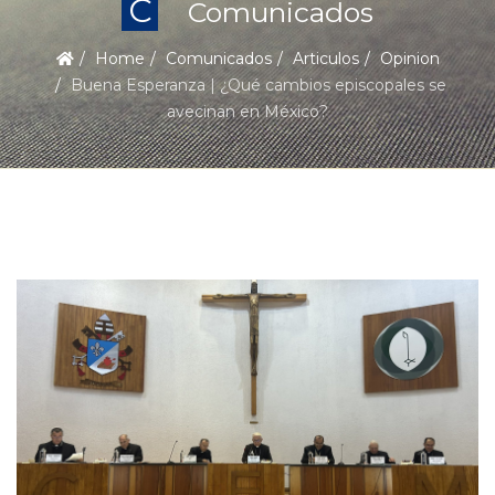
C
Comunicados
Home
Comunicados
Articulos
Opinion
Buena Esperanza | ¿Qué cambios episcopales se
avecinan en México?