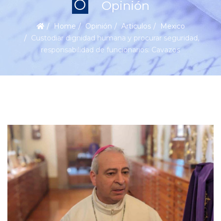
O
Opinión
Home
Opinión
Articulos
Mexico
Custodiar dignidad humana y procurar seguridad,
responsabilidad de funcionarios: Cavazos